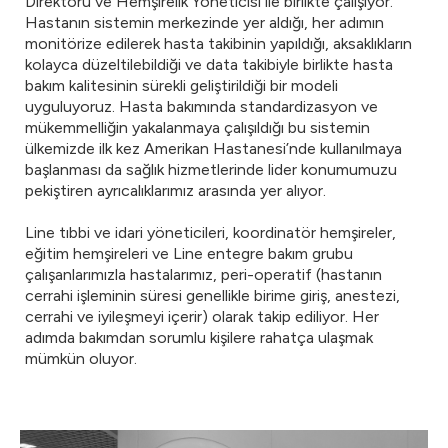
Direktörü ve Hemşirelik Yöneticisi ile birlikte çalışıyor.
Hastanın sistemin merkezinde yer aldığı, her adımın
monitörize edilerek hasta takibinin yapıldığı, aksaklıkların
kolayca düzeltilebildiği ve data takibiyle birlikte hasta
bakım kalitesinin sürekli geliştirildiği bir modeli
uyguluyoruz. Hasta bakımında standardizasyon ve
mükemmelliğin yakalanmaya çalışıldığı bu sistemin
ülkemizde ilk kez Amerikan Hastanesi’nde kullanılmaya
başlanması da sağlık hizmetlerinde lider konumumuzu
pekiştiren ayrıcalıklarımız arasında yer alıyor.
Line tıbbi ve idari yöneticileri, koordinatör hemşireler,
eğitim hemşireleri ve Line entegre bakım grubu
çalışanlarımızla hastalarımız, peri-operatif (hastanın
cerrahi işleminin süresi genellikle birime giriş, anestezi,
cerrahi ve iyileşmeyi içerir) olarak takip ediliyor. Her
adımda bakımdan sorumlu kişilere rahatça ulaşmak
mümkün oluyor.