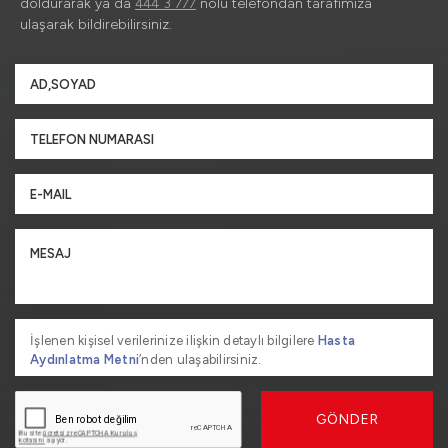
doldurarak ya da
444 3 777
nolu telefondan tarafımıza
ulaşarak bildirebilirsiniz.
İşlenen kişisel verilerinize ilişkin detaylı bilgilere
Hasta
Aydınlatma Metni
’nden ulaşabilirsiniz.
GÖNDER