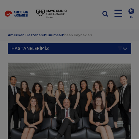
TR
Amerikan Hastanesi
Kurumsal
İnsan Kaynakları
HASTANELERİMİZ