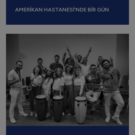
AMERİKAN HASTANESİ'NDE BİR GÜN