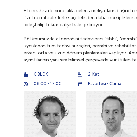
El cerrahisi denince akla gelen ameliyatların başında 
özel cerrahi aletlerle saç telinden daha ince iplikleri
birleştirilip tekrar çalışır hale getiriliyor.
Bölümümüzde el cerrahisi tedavilerini “tıbbi", "cerrahi
uygulanan tüm tedavi süreçleri, cerrahi ve rehabilitasy
erken, orta ve uzun dönem planlamaları yapılıyor. Ameliy
ayrıntılarının yanı sıra bilimsel çerçevede yürütülen t
C BLOK
2. Kat
08:00 - 17:00
Pazartesi - Cuma
5