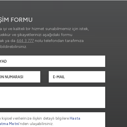
İŞİM FORMU
 iyi ve kaliteli bir hizmet sunabilmemiz için istek,
şekkür ve şikayetlerinizi aşağıdaki formu
rak ya da
444 3 777
nolu telefondan tarafımıza
ildirebilirsiniz.
 kişisel verilerinize ilişkin detaylı bilgilere
Hasta
atma Metni
’nden ulaşabilirsiniz.