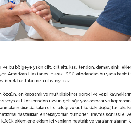
 ve bu bölgeye yakın cilt, cilt altı, kas, tendon, damar, sinir, ekl
or. Amerikan Hastanesi olarak 1990 yılındandan bu yana kesinti
eştirerek hastalarımıza ulaştırıyoruz.
 özgün, en kapsamlı ve multidisipliner görsel ve yazılı kaynakla
rı veya cilt kesilerinden uzvun çok ağır yaralanması ve kopmasına
anmaların dışında kalan el, el bileği ve üst koldaki doğuştan eksikli
matizmal hastalıklar, enfeksiyonlar, tümörler, travma sonrası el ve
bi küçük eklemlerle eklem içi yapıların hastalık ve yaralanmalarının k