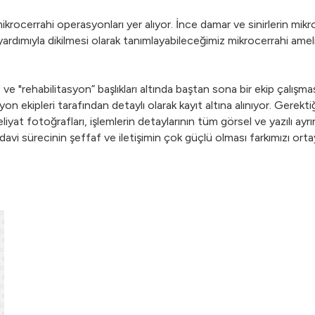
mikrocerrahi operasyonları yer alıyor. İnce damar ve sinirlerin m
n yardımıyla dikilmesi olarak tanımlayabileceğimiz mikrocerrahi amel
" ve "rehabilitasyon” başlıkları altında baştan sona bir ekip çalışm
on ekipleri tarafından detaylı olarak kayıt altına alınıyor. Gerekt
at fotoğrafları, işlemlerin detaylarının tüm görsel ve yazılı ayrınt
edavi sürecinin şeffaf ve iletişimin çok güçlü olması farkımızı ort