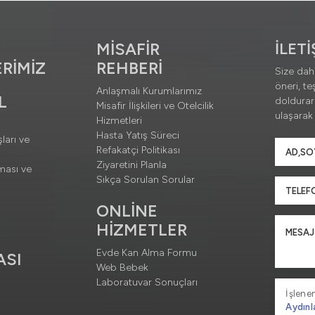
MİSAFİR
İLET
RİMİZ
REHBERİ
Size daha
öneri, te
Anlaşmalı Kurumlarımız
L
doldura
Misafir İlişkileri ve Otelcilik
ulaşarak b
Hizmetleri
Hasta Yatış Süreci
ları ve
Refakatçi Politikası
Ziyaretini Planla
ması ve
Sıkça Sorulan Sorular
ONLİNE
HİZMETLER
Evde Kan Alma Formu
ASI
Web Bebek
Laboratuvar Sonuçları
İşlenen
Aydınl