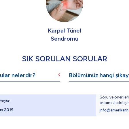
Karpal Tünel
Sendromu
SIK SORULAN SORULAR
lar nelerdir?
Bölümünüz hangi şikaye
Soru ve öneriler
ıştır.
ekibimizle iletiş
ıs 2019
info@amerikanh