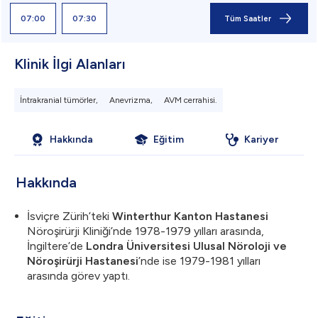
07:00
07:30
Tüm Saatler
Klinik İlgi Alanları
İntrakranial tümörler,
Anevrizma,
AVM cerrahisi.
Hakkında
Eğitim
Kariyer
Hakkında
İsviçre Zürih’teki
Winterthur Kanton Hastanesi
Nöroşirürji Kliniği’nde 1978-1979 yılları arasında,
İngiltere’de
Londra Üniversitesi Ulusal Nöroloji ve
Nöroşirürji Hastanesi
’nde ise 1979-1981 yılları
arasında görev yaptı.