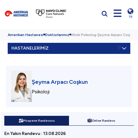
TR
Amerikan Hastanesi
Doktorlarımız
Klinik Psikolog Şeyma Arpacı Coşkun
HASTANELERİMİZ
Şeyma Arpacı Coşkun
Psikoloji
Muayene Randevusu
Online Randevu
En Yakın Randevu
:
13.08.2026