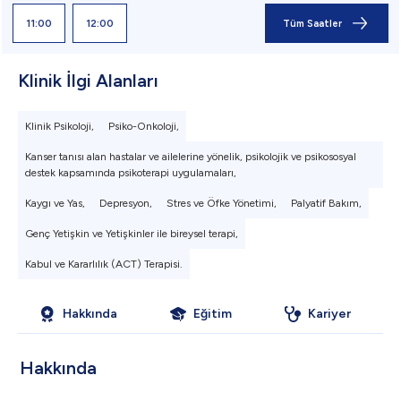
11:00
12:00
Tüm Saatler
Klinik İlgi Alanları
Klinik Psikoloji,
Psiko-Onkoloji,
Kanser tanısı alan hastalar ve ailelerine yönelik, psikolojik ve psikososyal
destek kapsamında psikoterapi uygulamaları,
Kaygı ve Yas,
Depresyon,
Stres ve Öfke Yönetimi,
Palyatif Bakım,
Genç Yetişkin ve Yetişkinler ile bireysel terapi,
Kabul ve Kararlılık (ACT) Terapisi.
Hakkında
Eğitim
Kariyer
Hakkında