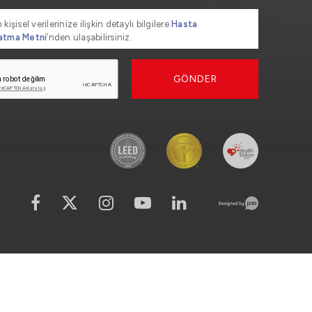
 kişisel verilerinize ilişkin detaylı bilgilere
Hasta
atma Metni
’nden ulaşabilirsiniz.
GÖNDER