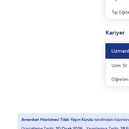
Tıp Eğiti
Kariyer
Uzmanl
Uzm. Dr.
Öğretim 
Amerikan Hastanesi Tıbbi Yayın Kurulu
tarafından hazırlanm
Güncelleme Tarihi:
20 Ocak 2026
Yayınlanma Tarihi:
28 E