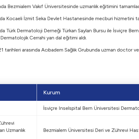
nda Bezmialem Vakıf Üniversitesinde uzmanlık eğitimini tamamlad
nda Kocaeli İzmit Seka Devlet Hastanesinde mecburi hizmetini t
nda Türk Dermatoloji Derneği Türkan Saylan Bursu ile İsviçre Bern 
 Dermatolojik Cerrahi yan dal eğitimi aldı.
 tarihleri arasında Acıbadem Sağlık Grubunda uzman doctor ve öğ
Kurum
İsviçre Inselspital Bern Üniversitesi Dermatol
Zührevi
arı Uzmanlık
Bezmialem Üniversitesi Deri ve Zührevi Hasta