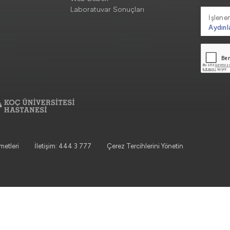
Laboratuvar Sonuçları
İşlenen
Aydınl
metleri
İletişim: 444 3 777
Çerez Tercihlerini Yönetin