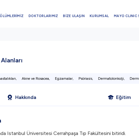
ÖLÜMLERİMİZ
DOKTORLARIMIZ
BİZE ULAŞIN
KURUMSAL
MAYO CLINIC 
i Alanları
astalıkları,
Akne ve Rosacea,
Egzamalar,
Psöriasis,
Dermatolonkolji,
Derma
Hakkında
Eğitim
a
da Istanbul Üniversitesi Cerrahpaşa Tıp Fakültesini bitiridi.