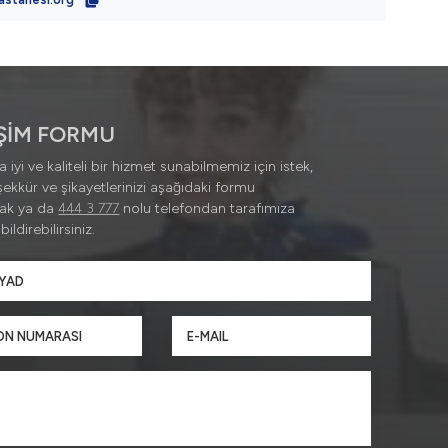
İŞİM FORMU
 iyi ve kaliteli bir hizmet sunabilmemiz için istek,
şekkür ve şikayetlerinizi aşağıdaki formu
rak ya da
444 3 777
nolu telefondan tarafımıza
ildirebilirsiniz.