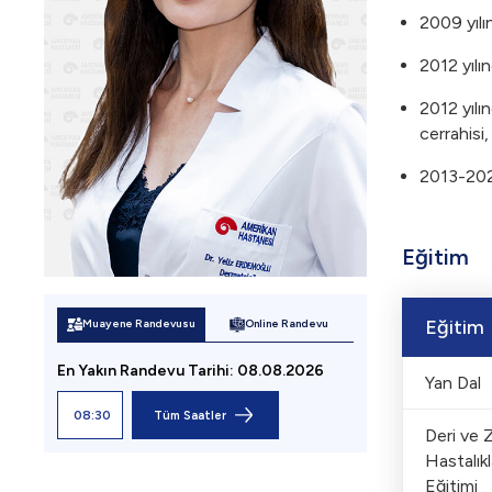
2009 yılı
2012 yılı
2012 yılı
cerrahisi,
2013-2021
Eğitim
Eğitim
Muayene Randevusu
Online Randevu
En Yakın Randevu
Tarihi
:
08.08.2026
Yan Dal
08:30
Tüm Saatler
Deri ve 
Hastalıkl
Eğitimi