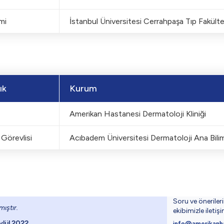
mi
İstanbul Üniversitesi Cerrahpaşa Tıp Fakülte
ık
Kurum
Amerikan Hastanesi Dermatoloji Kliniği
Görevlisi
Acıbadem Üniversitesi Dermatoloji Ana Bili
Soru ve öneriler
ıştır.
ekibimizle iletiş
ylül 2022
info@amerikanh