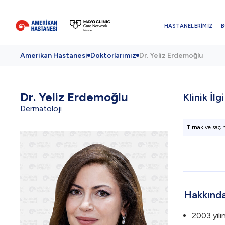
HASTANELERİMİZ
B
Amerikan Hastanesi
Doktorlarımız
Dr. Yeliz Erdemoğlu
Dr.
Yeliz Erdemoğlu
Klinik İlg
Dermatoloji
Tırnak ve saç h
Hakkınd
2003 yılın