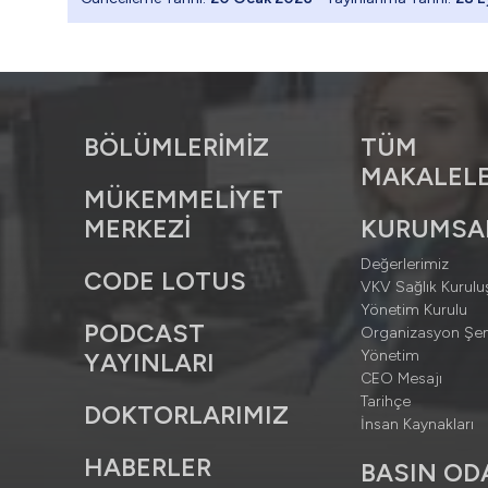
BÖLÜMLERİMİZ
TÜM
MAKALELE
MÜKEMMELİYET
MERKEZİ
KURUMSA
Değerlerimiz
CODE LOTUS
VKV Sağlık Kuruluş
Yönetim Kurulu
PODCAST
Organizasyon Şe
Yönetim
YAYINLARI
CEO Mesajı
Tarihçe
DOKTORLARIMIZ
İnsan Kaynakları
HABERLER
BASIN OD