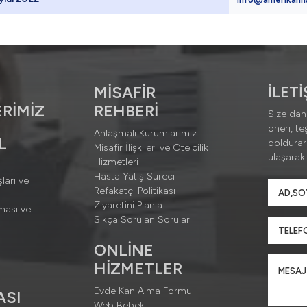
MİSAFİR
İLET
RİMİZ
REHBERİ
Size daha
öneri, te
Anlaşmalı Kurumlarımız
L
doldura
Misafir İlişkileri ve Otelcilik
ulaşarak b
Hizmetleri
Hasta Yatış Süreci
ları ve
Refakatçi Politikası
Ziyaretini Planla
ması ve
Sıkça Sorulan Sorular
ONLİNE
HİZMETLER
Evde Kan Alma Formu
ASI
Web Bebek