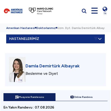
TR
Amerikan Hastanesi
Doktorlarımız
Uzm. Dyt. Damla Demirtürk Albayrak
HASTANELERİMİZ
Damla Demirtürk Albayrak
Beslenme ve Diyet
Muayene Randevusu
Online Randevu
En Yakın Randevu
:
07.08.2026