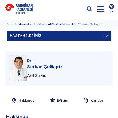
TR
Bodrum Amerikan Hastanesi
Doktorlarımız
Dr. Serkan Çelikgöz
HASTANELERİMİZ
Dr.
Serkan Çelikgöz
Acil Servis
Hakkında
Eğitim
Kariyer
Hakkında