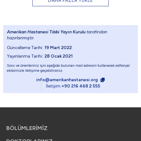
DAHA FAZLA YÜKLE
Amerikan Hastanesi Tıbbi Yayın Kurulu
tarafından
hazırlanmıştır.
Güncelleme Tarihi:
19 Mart 2022
 Sitedeki sol üst lo
Yayınlanma Tarihi:
28 Ocak 2021
Soru ve önerileriniz için aşağıda bulunan mail adresini kullanarak editoryal
ekibimizle iletişime geçebilirsiniz.
 logo: 184.99x39.9
info@amerikanhastanesi.org
İletişim:
+90 216 468 2 555
 Footerdaki logonun
 logo: 139x30 – S
BÖLÜMLERİMİZ