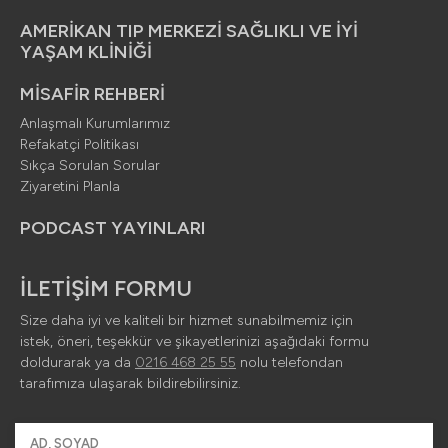
AMERİKAN TIP MERKEZİ SAĞLIKLI VE İYİ
YAŞAM KLİNİĞİ
MİSAFİR REHBERİ
Anlaşmalı Kurumlarımız
Refakatçi Politikası
Sıkça Sorulan Sorular
Ziyaretini Planla
PODCAST YAYINLARI
İLETİŞİM FORMU
Size daha iyi ve kaliteli bir hizmet sunabilmemiz için
istek, öneri, teşekkür ve şikayetlerinizi aşağıdaki formu
doldurarak ya da
0216 468 25 55
nolu telefondan
tarafımıza ulaşarak bildirebilirsiniz.