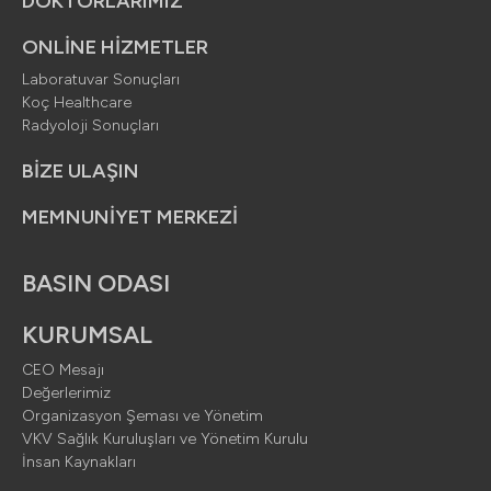
 Hamburger menü ve 
DOKTORLARIMIZ
ONLİNE HİZMETLER
urger Menu Backg
Laboratuvar Sonuçları
Koç Healthcare
Radyoloji Sonuçları
er
Menu Backgroun
BİZE ULAŞIN
MEMNUNİYET MERKEZİ
er -> 1920x1080px 
BASIN ODASI
 Doktor portreleriv
KURUMSAL
CEO Mesajı
Değerlerimiz
Organizasyon Şeması ve Yönetim
VKV Sağlık Kuruluşları ve Yönetim Kurulu
İnsan Kaynakları