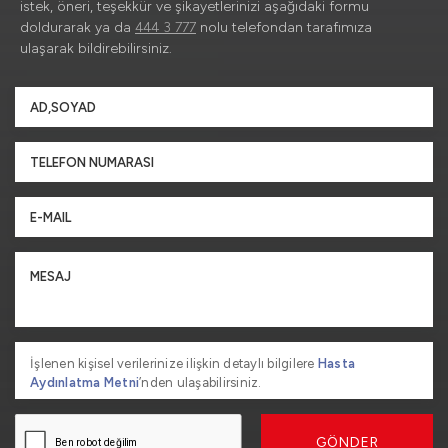
istek, öneri, teşekkür ve şikayetlerinizi aşağıdaki formu
doldurarak ya da
444 3 777
nolu telefondan tarafımıza
ulaşarak bildirebilirsiniz.
İşlenen kişisel verilerinize ilişkin detaylı bilgilere
Hasta
Aydınlatma Metni
’nden ulaşabilirsiniz.
GÖNDER