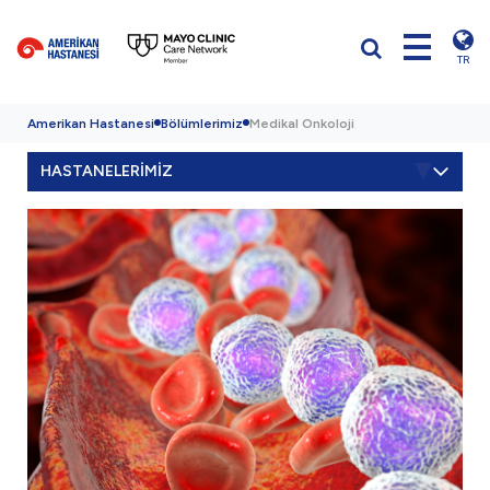
TR
Amerikan Hastanesi
Bölümlerimiz
Medikal Onkoloji
HASTANELERİMİZ