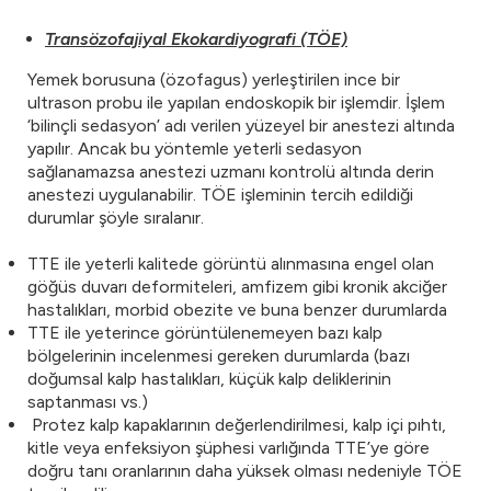
Transözofajiyal Ekokardiyografi (TÖE)
Yemek borusuna (özofagus) yerleştirilen ince bir
ultrason probu ile yapılan endoskopik bir işlemdir. İşlem
‘bilinçli sedasyon’ adı verilen yüzeyel bir anestezi altında
yapılır. Ancak bu yöntemle yeterli sedasyon
sağlanamazsa anestezi uzmanı kontrolü altında derin
anestezi uygulanabilir. TÖE işleminin tercih edildiği
durumlar şöyle sıralanır.
TTE ile yeterli kalitede görüntü alınmasına engel olan
göğüs duvarı deformiteleri, amfizem gibi kronik akciğer
hastalıkları, morbid obezite ve buna benzer durumlarda
TTE ile yeterince görüntülenemeyen bazı kalp
bölgelerinin incelenmesi gereken durumlarda (bazı
doğumsal kalp hastalıkları, küçük kalp deliklerinin
saptanması vs.)
Protez kalp kapaklarının değerlendirilmesi, kalp içi pıhtı,
kitle veya enfeksiyon şüphesi varlığında TTE’ye göre
doğru tanı oranlarının daha yüksek olması nedeniyle TÖE