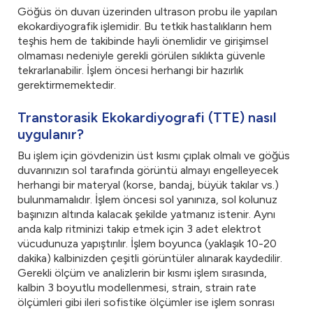
Göğüs ön duvarı üzerinden ultrason probu ile yapılan
ekokardiyografik işlemidir. Bu tetkik hastalıkların hem
teşhis hem de takibinde hayli önemlidir ve girişimsel
olmaması nedeniyle gerekli görülen sıklıkta güvenle
tekrarlanabilir. İşlem öncesi herhangi bir hazırlık
gerektirmemektedir.
Transtorasik Ekokardiyografi (TTE) nasıl
uygulanır?
Bu işlem için gövdenizin üst kısmı çıplak olmalı ve göğüs
duvarınızın sol tarafında görüntü almayı engelleyecek
herhangi bir materyal (korse, bandaj, büyük takılar vs.)
bulunmamalıdır. İşlem öncesi sol yanınıza, sol kolunuz
başınızın altında kalacak şekilde yatmanız istenir. Aynı
anda kalp ritminizi takip etmek için 3 adet elektrot
vücudunuza yapıştırılır. İşlem boyunca (yaklaşık 10-20
dakika) kalbinizden çeşitli görüntüler alınarak kaydedilir.
Gerekli ölçüm ve analizlerin bir kısmı işlem sırasında,
kalbin 3 boyutlu modellenmesi, strain, strain rate
ölçümleri gibi ileri sofistike ölçümler ise işlem sonrası