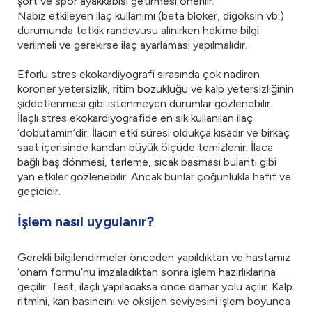
şort ve spor ayakkabısı getirmesi önerilir.
Nabız etkileyen ilaç kullanımı (beta bloker, digoksin vb.)
durumunda tetkik randevusu alınırken hekime bilgi
verilmeli ve gerekirse ilaç ayarlaması yapılmalıdır.
Eforlu stres ekokardiyografi sırasında çok nadiren
koroner yetersizlik, ritim bozukluğu ve kalp yetersizliğinin
şiddetlenmesi gibi istenmeyen durumlar gözlenebilir.
İlaçlı stres ekokardiyografide en sık kullanılan ilaç
‘dobutamin’dir. İlacın etki süresi oldukça kısadır ve birkaç
saat içerisinde kandan büyük ölçüde temizlenir. İlaca
bağlı baş dönmesi, terleme, sıcak basması bulantı gibi
yan etkiler gözlenebilir. Ancak bunlar çoğunlukla hafif ve
geçicidir.
İşlem nasıl uygulanır?
Gerekli bilgilendirmeler önceden yapıldıktan ve hastamız
‘onam formu’nu imzaladıktan sonra işlem hazırlıklarına
geçilir. Test, ilaçlı yapılacaksa önce damar yolu açılır. Kalp
ritmini, kan basıncını ve oksijen seviyesini işlem boyunca