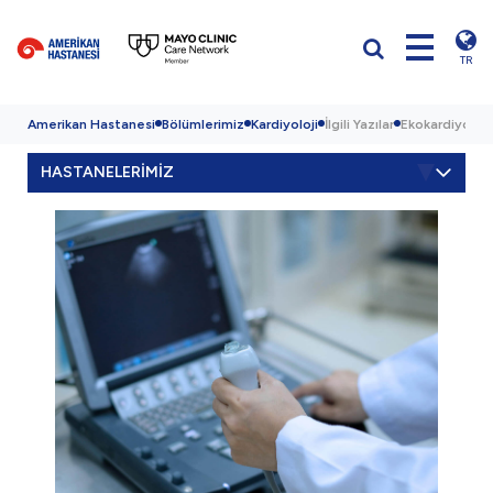
TR
Amerikan Hastanesi
Bölümlerimiz
Kardiyoloji
İlgili Yazılar
Ekokardiyogra
HASTANELERİMİZ