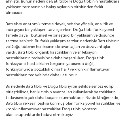
almıştır. Bunun nedeni de Batı tıbbı ile Doğu tıbbının hastalıklara
yaklaşım tarzlarının ve bakış açılarının birbirinden farklı
olmasıdır.
Batı tıbbı anatomik temele dayalı, sebebe yönelik, analitik ve
indirgeyici bir yaklaşım tarzı içerirken; Doğu tıbbı fonksiyonel
temele dayalı, bütünsel ve birleştirici bir yaklaşım ve düşünce
tarzına sahiptir. Bu farklı yaklaşım tarzları nedeniyle Batı tıbbının
ve Doğu tıbbının her ikisinin de avantajları ve dezavantajları
vardır. Batı tıbbı organik hastalıkların ve enfeksiyon
hastalıklarının tedavisinde daha başarılı iken, Doğu tıbbı
fonksiyonel hastalıkların (organın yapısında değil,
fonksiyonunda bozukluk olma hali) ve kronik inflamatuvar
hastalıkların tedavisinde daha üstündür.
Bu nedenle Batı tıbbı ve Doğu tıbbı iyi bir şekilde sentez edilip
birleştirilince, her iki tıbbın avantajları kullanılarak hastalıkların
tedavisinde çok daha başarılı olunmaktadır. Biz de kliniğimizde,
Batı tıbbı ile kesin teşhisi konmuş olan fonksiyonel hastalıkları ve
kronik inflamatuvar hastalıkları Doğu tıbbı yöntemi
olan akupunktur ile tedavi etmekteyiz.