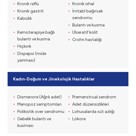
Kronik reflü
Kronik ishal
Kronik gastrit
İrritabl bağırsak
sendromu
Kabızlık
Bulantı ve kusma
Kemoterapiye bağlı
Ülseratif kolit
bulantı ve kusma
Crohn hastalığı
Hıçkırık
Dispepsi (mide
yanması)
Kadın-Doğum ve Jinekolojik Hastalıklar
Dismenore (Ağrılı adet)
Premenstrual sendrom
Menopoz semptomları
Adet düzensizlikleri
Polikistik over sendromu
Lohusalarda süt azlığı
Gebelik bulantı ve
Lökore
kusması