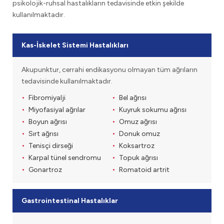
psikolojik-ruhsal hastalıkların tedavisinde etkin şekilde
kullanılmaktadır.
Kas-İskelet Sistemi Hastalıkları
Akupunktur, cerrahi endikasyonu olmayan tüm ağrıların
tedavisinde kullanılmaktadır.
Fibromiyalji
Bel ağrısı
Miyofasiyal ağrılar
Kuyruk sokumu ağrısı
Boyun ağrısı
Omuz ağrısı
Sırt ağrısı
Donuk omuz
Tenisçi dirseği
Koksartroz
Karpal tünel sendromu
Topuk ağrısı
Gonartroz
Romatoid artrit
Gastrointestinal Hastalıklar