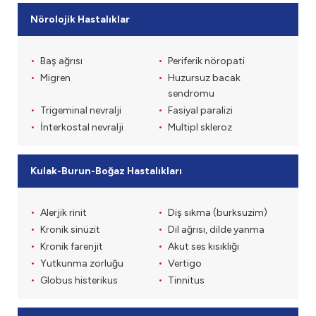
Nörolojik Hastalıklar
Baş ağrısı
Periferik nöropati
Migren
Huzursuz bacak
sendromu
Trigeminal nevralji
Fasiyal paralizi
İnterkostal nevralji
Multipl skleroz
Kulak-Burun-Boğaz Hastalıkları
Alerjik rinit
Diş sıkma (burksuzim)
Kronik sinüzit
Dil ağrısı, dilde yanma
Kronik farenjit
Akut ses kısıklığı
Yutkunma zorluğu
Vertigo
Globus histerikus
Tinnitus