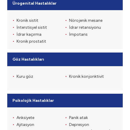
Ürogenital Hastalıklar
Kronik sistit
Nörojenik mesane
İnterstisyel sistit
İdrar retansiyonu
İdrar kaçırma
İmpotans
Kronik prostatit
Göz Hastalıkları
Kuru göz
Kronik konjonktivit
Psikolojik Hastalıklar
Anksiyete
Panik atak
Ajitasyon
Depresyon