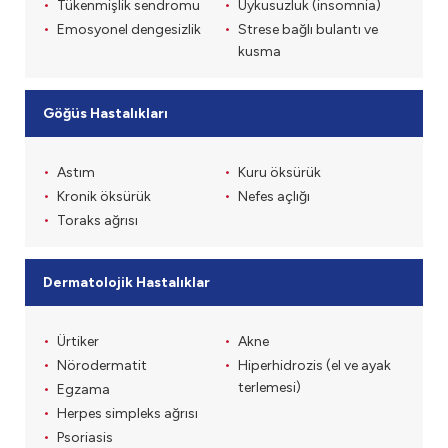
Tükenmişlik sendromu
Uykusuzluk (insomnia)
Emosyonel dengesizlik
Strese bağlı bulantı ve
kusma
Göğüs Hastalıkları
Astım
Kuru öksürük
Kronik öksürük
Nefes açlığı
Toraks ağrısı
Dermatolojik Hastalıklar
Ürtiker
Akne
Nörodermatit
Hiperhidrozis (el ve ayak
terlemesi)
Egzama
Herpes simpleks ağrısı
Psoriasis