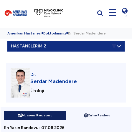
TR
Amerikan Hastanesi
Doktorlarımız
Dr. Serdar Madendere
HASTANELERİMİZ
Dr.
Serdar Madendere
Üroloji
Muayene Randevusu
Online Randevu
En Yakın Randevu
:
07.08.2026