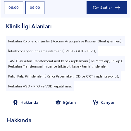
06:00
09:00
Tüm Saatler
Klinik İlgi Alanları
Perkutan Koroner girişimler (Koroner Anjiografi ve Koroner Stent işlemleri),
İntrakoroner görüntüleme işlemleri ( IVUS - OCT - FFR ),
TAVİ ( Perkutan Transfemoral Aort kapak replasmanı ) ve Mitraklip, Trilkip (
Perkutan Transfemoral mitral ve triküspit kapak tamiri ) işlemleri,
Kalıcı Kalp Pili İşlemleri ( Kalıcı Pacemaker, ICD ve CRT implantasyonu),
Perkutan ASD - PFO ve VSD kapatılması.
Hakkında
Eğitim
Kariyer
Hakkında