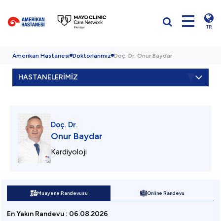
TR
Amerikan Hastanesi
Doktorlarımız
Doç. Dr. Onur Baydar
HASTANELERİMİZ
Doç. Dr.
Onur Baydar
Kardiyoloji
Muayene Randevusu
Online Randevu
En Yakın Randevu
:
06.08.2026