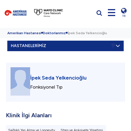
TR
Amerikan Hastanesi
Doktorlarımız
İpek Seda Yelkencioğlu
HASTANELERİMİZ
İpek Seda Yelkencioğlu
Fonksiyonel Tıp
Klinik İlgi Alanları
Sağlıklı Yaş Alma ve Longevity,
Stres ve Anksiyete Yönetimi,