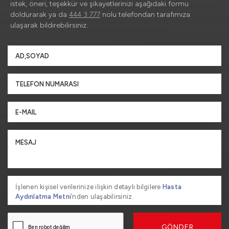
istek, öneri, teşekkür ve şikayetlerinizi aşağıdaki formu
doldurarak ya da
444 3 777
nolu telefondan tarafımıza
ulaşarak bildirebilirsiniz.
İşlenen kişisel verilerinize ilişkin detaylı bilgilere
Hasta
Aydınlatma Metni
’nden ulaşabilirsiniz.
GÖNDER