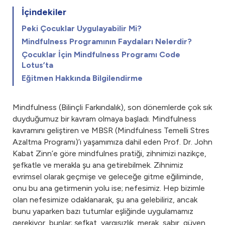
İçindekiler
Peki Çocuklar Uygulayabilir Mi?
Mindfulness Programının Faydaları Nelerdir?
Çocuklar İçin Mindfulness Programı Code
Lotus’ta
Eğitmen Hakkında Bilgilendirme
Mindfulness (Bilinçli Farkındalık), son dönemlerde çok sık
duyduğumuz bir kavram olmaya başladı. Mindfulness
kavramını geliştiren ve MBSR (Mindfulness Temelli Stres
Azaltma Programı)’ı yaşamımıza dahil eden Prof. Dr. John
Kabat Zinn’e göre mindfulnes pratiği, zihnimizi nazikçe,
şefkatle ve merakla şu ana getirebilmek. Zihnimiz
evrimsel olarak geçmişe ve geleceğe gitme eğiliminde,
onu bu ana getirmenin yolu ise; nefesimiz. Hep bizimle
olan nefesimize odaklanarak, şu ana gelebiliriz, ancak
bunu yaparken bazı tutumlar eşliğinde uygulamamız
gerekiyor, bunlar; şefkat, yargısızlık, merak, sabır, güven,