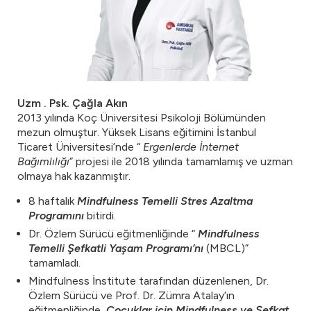
Uzm
. Psk. Çağla Akın
2013 yılında Koç Üniversitesi Psikoloji Bölümünden
mezun olmuştur. Yüksek Lisans eğitimini İstanbul
Ticaret Üniversitesi’nde “
Ergenlerde İnternet
Bağımlılığı
” projesi ile 2018 yılında tamamlamış ve uzman
olmaya hak kazanmıştır.
8 haftalık
Mindfulness Temelli Stres Azaltma
Programını
bitirdi.
Dr. Özlem Sürücü eğitmenliğinde “
Mindfulness
Temelli Şefkatli Yaşam Programı’nı
(MBCL)”
tamamladı.
Mindfulness İnstitute tarafından düzenlenen, Dr.
Özlem Sürücü ve Prof. Dr. Zümra Atalay‘ın
eğitmenliğinde
Çocuklar için
Mindfulness ve Şefkat