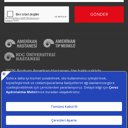
GÖNDER
2026, Bodrum Amerikan Hastanesi. Her hakkı saklıdır.
Bilgi Toplumu Hizmetleri
İletişim : 444 44 78
Kişisel Verilerin Korunması
Çerez Tercihlerini Yönetin