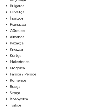
Bulgarca
Hırvatça
İngilizce
Fransızca
Gürcüce
Almanca
Kazakça
Kırgızca
Kürtçe
Makedonca
Moğolca
Farsça / Persçe
Romence
Rusça
Sırpça
İspanyolca
Türkçe