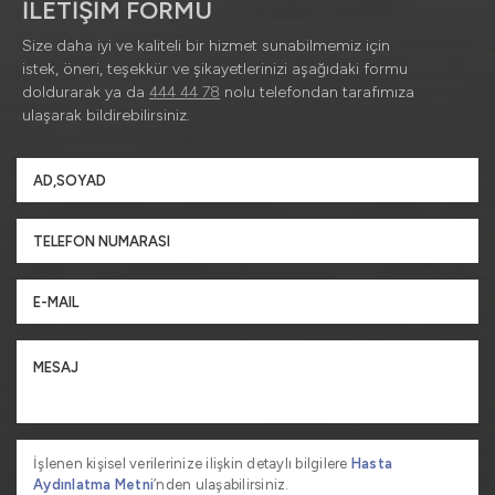
İLETİŞİM FORMU
Size daha iyi ve kaliteli bir hizmet sunabilmemiz için
istek, öneri, teşekkür ve şikayetlerinizi aşağıdaki formu
doldurarak ya da
444 44 78
nolu telefondan tarafımıza
ulaşarak bildirebilirsiniz.
İşlenen kişisel verilerinize ilişkin detaylı bilgilere
Hasta
Aydınlatma Metni
’nden ulaşabilirsiniz.