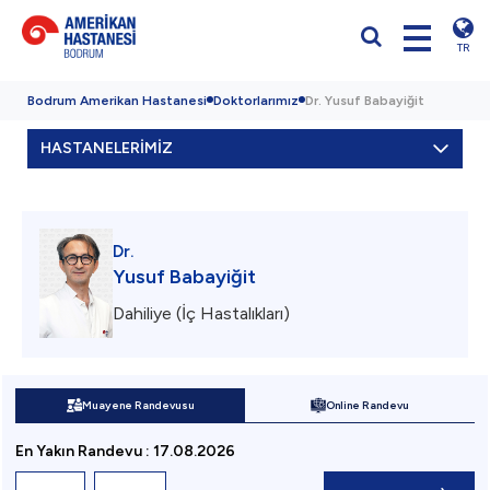
TR
Bodrum Amerikan Hastanesi
Doktorlarımız
Dr. Yusuf Babayiğit
HASTANELERİMİZ
Dr.
Yusuf Babayiğit
Dahiliye (İç Hastalıkları)
Muayene Randevusu
Online Randevu
En Yakın Randevu
:
17.08.2026