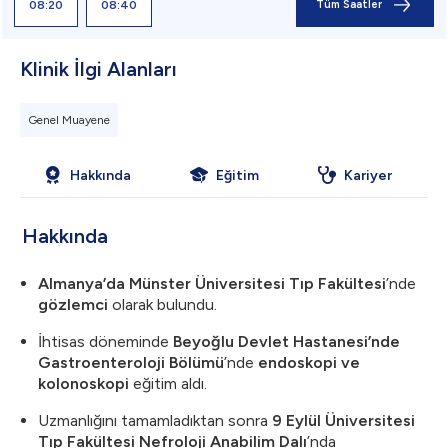
08:20
08:40
Tüm Saatler
Klinik İlgi Alanları
Genel Muayene
Hakkında
Eğitim
Kariyer
Hakkında
Almanya’da Münster Üniversitesi Tıp Fakültesi
’nde
gözlemci
olarak bulundu.
İhtisas döneminde
Beyoğlu Devlet Hastanesi’nde
Gastroenteroloji Bölümü
’nde
endoskopi ve
kolonoskopi
eğitim aldı.
Uzmanlığını tamamladıktan sonra
9 Eylül Üniversitesi
Tıp Fakültesi Nefroloji Anabilim Dalı
’nda