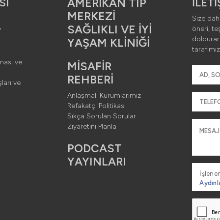
round -> 960x
SI
AMERİKAN TIP
İLET
MERKEZİ
Size daha
L
SAĞLIKLI VE İYİ
0px - JPG
öneri, te
doldura
YAŞAM KLİNİĞİ
tarafımız
ması ve
MİSAFİR
iv
REHBERİ
ları ve
Anlaşmalı Kurumlarımız
Refakatçi Politikası
Sıkça Sorulan Sorular
Ziyaretini Planla
PODCAST
YAYINLARI
İşlenen
Aydınl