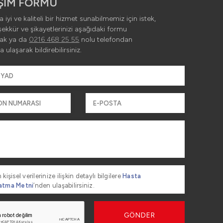
640px – JPG
İŞİM FORMU
 iyi ve kaliteli bir hizmet sunabilmemiz için istek,
şekkür ve şikayetlerinizi aşağıdaki formu
rak ya da
0216 468 25 55
nolu telefondan
a ulaşarak bildirebilirsiniz.
 kişisel verilerinize ilişkin detaylı bilgilere
Hasta
atma Metni
’nden ulaşabilirsiniz.
GÖNDER