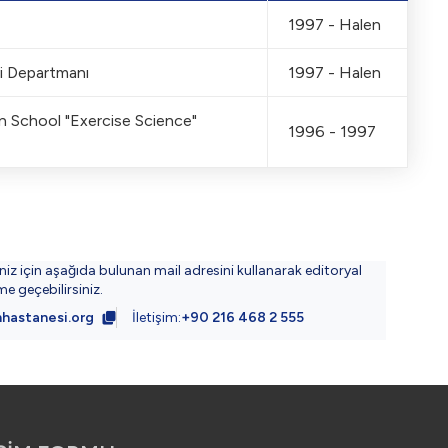
1997 - Halen
si
vi Departmanı
1997 - Halen
on School "Exercise Science"
1996 - 1997
er alan görsell
iniz için aşağıda bulunan mail adresini kullanarak editoryal
ime geçebilirsiniz.
hastanesi.org
İletişim:
+90 216 468 2 555
1920x1280px -