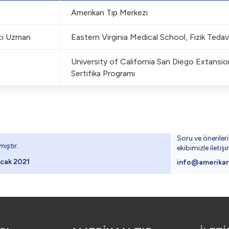
x39.99 - SVG
Amerikan Tıp Merkezi
onun düzenlenme
i Uzman
Eastern Virginia Medical School, Fizik Teda
University of California San Diego Extansi
Sertifika Programı
 – SVG
ü ve footerda y
Soru ve öneriler
ıştır.
ekibimizle iletiş
cak 2021
info@amerikan
ackground -> 