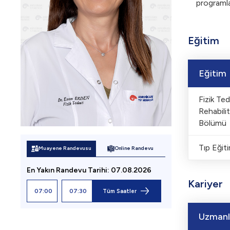
programlar
Eğitim
Eğitim
Fizik Ted
Rehabili
Bölümü
Tıp Eğiti
Muayene Randevusu
Online Randevu
En Yakın Randevu
Tarihi
:
07.08.2026
 Sitedeki sol ü
Kariyer
07:00
07:30
Tüm Saatler
Uzmanl