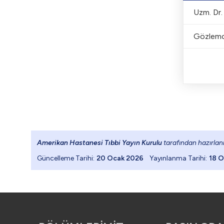
 logo: 184.99
Uzm. Dr.
 Footerdaki log
Gözlemc
 logo: 139x30
 Hamburger men
Amerikan Hastanesi Tıbbi Yayın Kurulu
tarafından hazırlanm
Güncelleme Tarihi:
20 Ocak 2026
Yayınlanma Tarihi:
18 O
burger Menu B