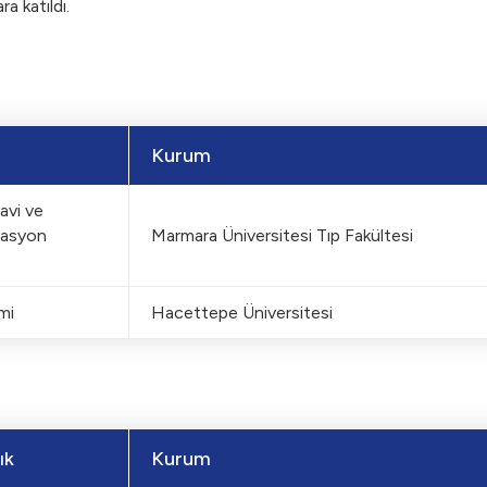
a katıldı.
Kurum
avi ve
tasyon
Marmara Üniversitesi Tıp Fakültesi
mi
Hacettepe Üniversitesi
st logonun düzen
ık
Kurum