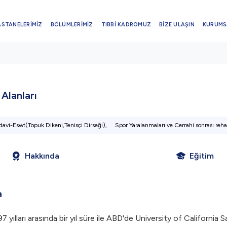
ASTANELERİMİZ
BÖLÜMLERİMİZ
TIBBİ KADROMUZ
BİZE ULAŞIN
KURUMS
i Alanları
davi-Eswt(Topuk Dikeni,Tenisçi Dirseği),
Spor Yaralanmaları ve Cerrahi sonrası reha
Hakkında
Eğitim
a
 yılları arasında bir yıl süre ile ABD'de University of Californi