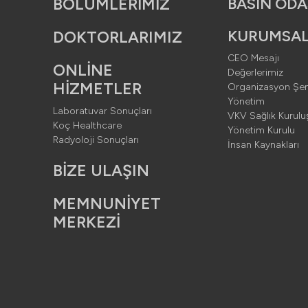
ter
Menu Backg
BÖLÜMLERİMİZ
BASIN ODA
KURUMSA
DOKTORLARIMIZ
er -> 1920x108
CEO Mesajı
ONLİNE
Değerlerimiz
HİZMETLER
Organizasyon Şe
 Doktor portreler
Yönetim
Laboratuvar Sonuçları
VKV Sağlık Kuruluş
Koç Healthcare
Yönetim Kurulu
Radyoloji Sonuçları
İnsan Kaynakları
BİZE ULAŞIN
MEMNUNİYET
MERKEZİ